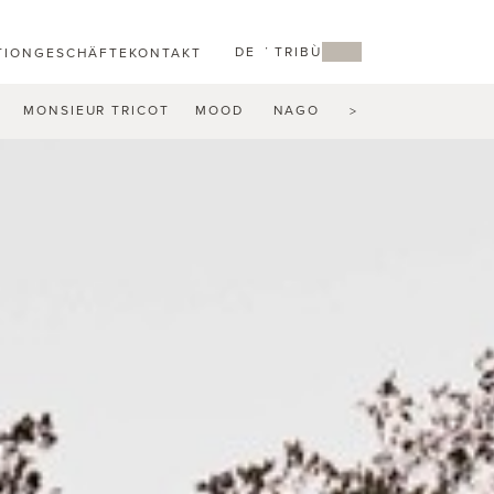
DE
MY TRIBÙ
TION
GESCHÄFTE
KONTAKT
MONSIEUR TRICOT
MOOD
NAGOMI
NATAL ALU
N