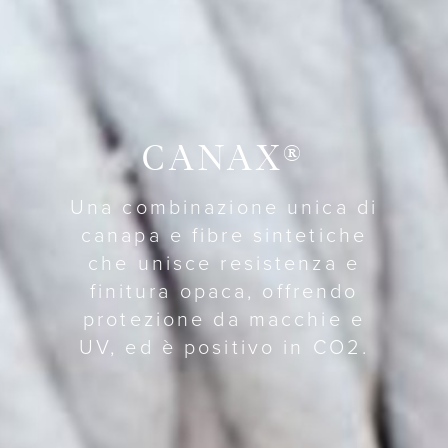
CANAX®
Una combinazione unica di
canapa e fibre sintetiche
che unisce resistenza e
finitura opaca, offrendo
protezione da macchie e
UV, ed è positivo in CO2.