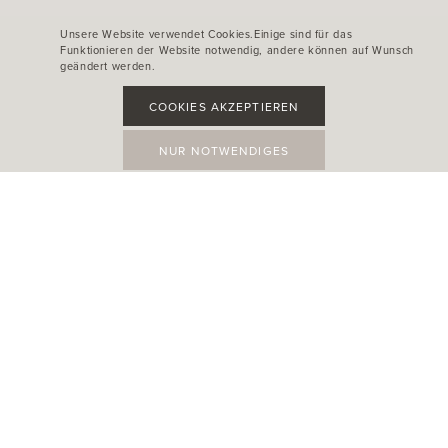
Unsere Website verwendet Cookies.Einige sind für das
Funktionieren der Website notwendig, andere können auf Wunsch
geändert werden.
COOKIES AKZEPTIEREN
NUR NOTWENDIGES
TRIBÙ HEADQUARTERS
Oude Heidestraat 72
3740 Bilzen-Hoeselt Belgium
T +32 89 61 27 50
info@tribu.com
TRIBÙ AMERICA LLC
1910 N. Josey Lane
Carrollton, TX
75006 USA
T +1-469-884-0151
info.usa@tribu.com
Allgemeine Garantiebedingungen
Datenschutz
Produktgarantie
Copyright Tribu © 2026
Alle Rechte vorbehalten.