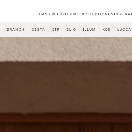
DAS ERBE
PRODUKTE
KOLLEKTIONEN
INSPIRA
U
BRANCH
CESTA
CTR
ELIO
ILLUM
KOS
LUCCA