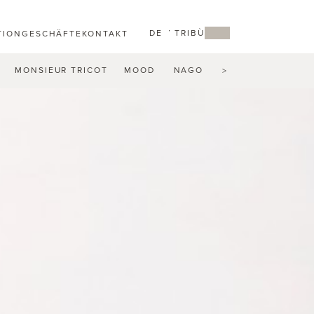
DE
MY TRIBÙ
TION
GESCHÄFTE
KONTAKT
MONSIEUR TRICOT
MOOD
NAGOMI
NATAL ALU
N