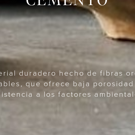
rial duradero hecho de fibras o
lables, que ofrece baja porosidad 
sistencia a los factores ambiental