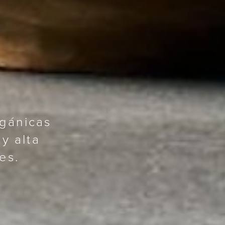
rgánicas
y alta
es.