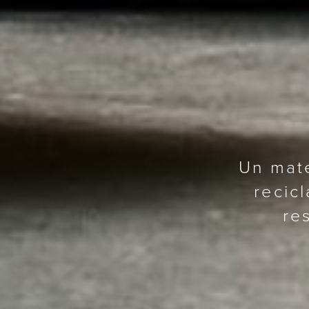
Un mate
recic
re