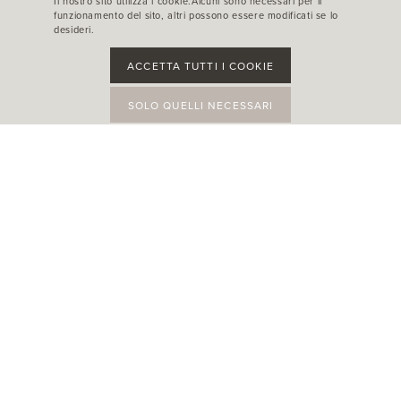
Il nostro sito utilizza i cookie.Alcuni sono necessari per il
funzionamento del sito, altri possono essere modificati se lo
desideri.
ACCETTA TUTTI I COOKIE
SOLO QUELLI NECESSARI