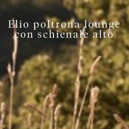
Elio poltrona lounge
con schienale alto