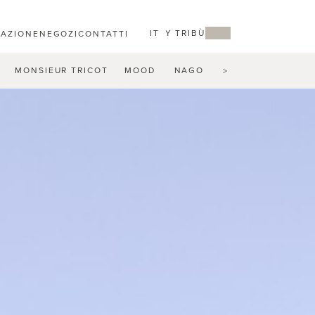
IT
MY TRIBÙ
RAZIONE
NEGOZI
CONTATTI
MONSIEUR TRICOT
MOOD
NAGOMI
NATAL ALU
N