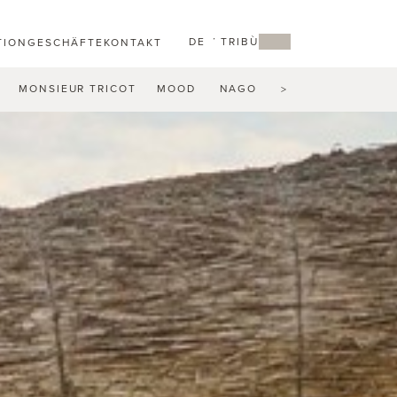
DE
MY TRIBÙ
TION
GESCHÄFTE
KONTAKT
MONSIEUR TRICOT
MOOD
NAGOMI
NATAL ALU
N