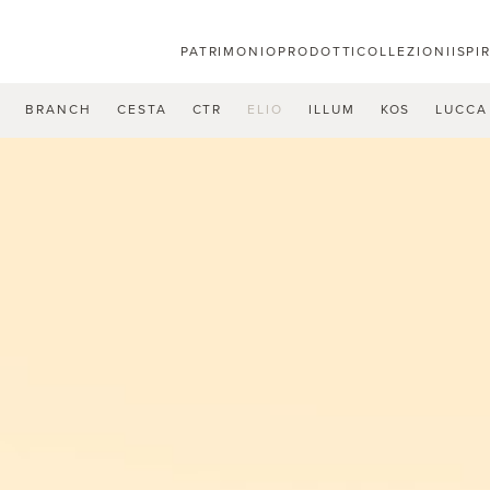
PATRIMONIO
PRODOTTI
COLLEZIONI
ISPI
U
BRANCH
CESTA
CTR
ELIO
ILLUM
KOS
LUCCA