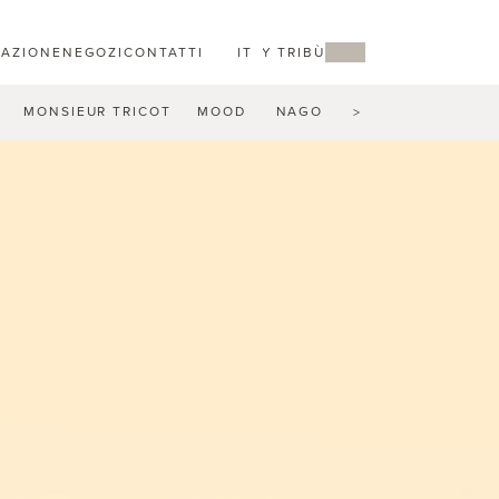
RAZIONE
NEGOZI
CONTATTI
IT
MY TRIBÙ
MONSIEUR TRICOT
MOOD
NAGOMI
NATAL ALU
N