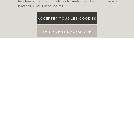
bon fonctionnement du site web, tandis que d'autres peuvent être
modifiés si vous le souhaitez.
ACCEPTER TOUS LES COOKIES
SEULEMENT NÉCESSAIRE