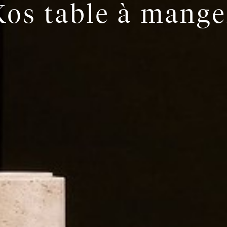
Kos table à mange