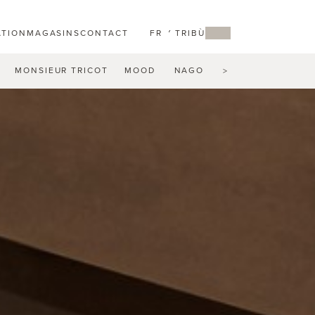
ATION
MAGASINS
CONTACT
FR
MY TRIBÙ
MONSIEUR TRICOT
MOOD
NAGOMI
NATAL ALU
N